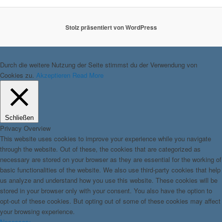
Stolz präsentiert von WordPress
Durch die weitere Nutzung der Seite stimmst du der Verwendung von
Cookies zu.
Akzeptieren
Read More
Schließen
Privacy Overview
This website uses cookies to improve your experience while you navigate
through the website. Out of these, the cookies that are categorized as
necessary are stored on your browser as they are essential for the working of
basic functionalities of the website. We also use third-party cookies that help
us analyze and understand how you use this website. These cookies will be
stored in your browser only with your consent. You also have the option to
opt-out of these cookies. But opting out of some of these cookies may affect
your browsing experience.
Necessary