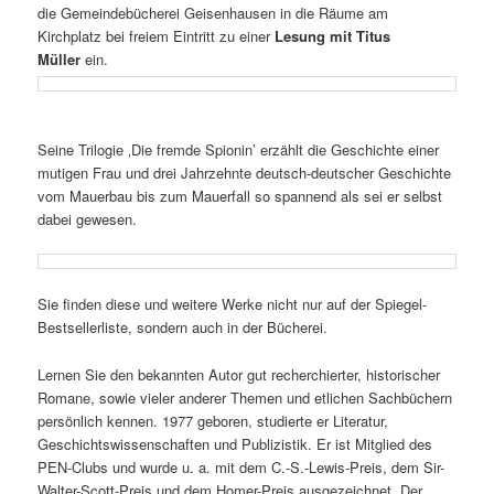
die
Gemeindebücherei Geisenhausen in die Räume am
Kirchplatz bei freiem Eintritt zu einer
Lesung mit Titus
Müller
ein.
Seine Trilogie ‚Die fremde Spionin’ erzählt die Geschichte einer
mutigen Frau und drei Jahrzehnte deutsch-deutscher Geschichte
vom Mauerbau bis zum Mauerfall so spannend als sei er selbst
dabei gewesen.
Sie finden diese und weitere Werke nicht nur auf der Spiegel-
Bestsellerliste, sondern auch in der Bücherei.
Lernen Sie den bekannten Autor gut recherchierter, historischer
Romane, sowie vieler anderer Themen und etlichen Sachbüchern
persönlich kennen. 1977 geboren, studierte er Literatur,
Geschichtswissenschaften und Publizistik. Er ist Mitglied des
PEN-Clubs und wurde u. a. mit dem C.-S.-Lewis-Preis, dem Sir-
Walter-Scott-Preis und dem Homer-Preis ausgezeichnet. Der