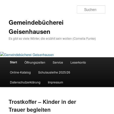
Zum
Zum
primären
sekundären
Such
Inhalt
Inhalt
springen
springen
Gemeindebücherei
Geisenhausen
Es gibt so viele Wörter, die erzählt sein wollen (Cornelia Funke)
Hauptmenü
Start
Öffnungszeiten
Service
Leserkonto
Online-Katalog
Schulausleihe 2025/26
Datenschutzerklärung
Impressum
Trostkoffer – Kinder in der
Trauer begleiten