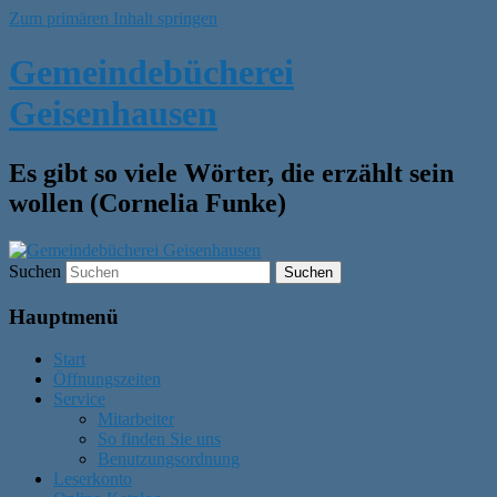
Zum primären Inhalt springen
Gemeindebücherei
Geisenhausen
Es gibt so viele Wörter, die erzählt sein
wollen (Cornelia Funke)
Suchen
Hauptmenü
Start
Öffnungszeiten
Service
Mitarbeiter
So finden Sie uns
Benutzungsordnung
Leserkonto