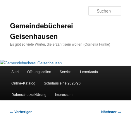
Zum
primären
Such
Inhalt
springen
Gemeindebücherei
Geisenhausen
Es gibt so viele Wörter, die erzählt sein wollen (Cornelia Funke)
Hauptmenü
Start
Öffnungszeiten
Service
Leserkonto
Online-Katalog
Schulausleihe 2025/26
Datenschutzerklärung
Impressum
Beitragsnavigation
←
Vorheriger
Nächster
→