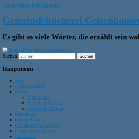
Zum primären Inhalt springen
Gemeindebücherei Geisenhause
Es gibt so viele Wörter, die erzählt sein w
Suchen
Hauptmenü
Start
Öffnungszeiten
Service
Mitarbeiter
So finden Sie uns
Benutzungsordnung
Leserkonto
Online-Katalog
Schulausleihe 2025/26
Datenschutzerklärung
Impressum