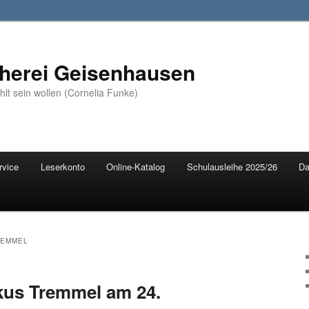
erei Geisenhausen
ählt sein wollen (Cornelia Funke)
rvice
Leserkonto
Online-Katalog
Schulausleihe 2025/26
Da
REMMEL
kus Tremmel am 24.