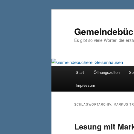
Zum
Zum
primären
sekundären
Inhalt
Inhalt
Gemeindebüch
springen
springen
Es gibt so viele Wörter, die erz
Hauptmenü
Start
Öffnungszeiten
Se
Impressum
SCHLAGWORTARCHIV:
MARKUS T
Lesung mit Mar