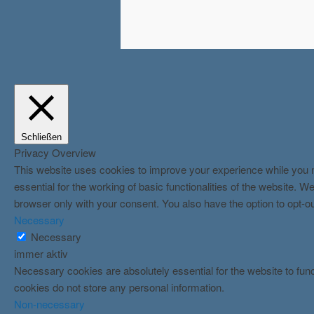
Schließen
Privacy Overview
This website uses cookies to improve your experience while you n
essential for the working of basic functionalities of the website.
browser only with your consent. You also have the option to opt-o
Necessary
Necessary
immer aktiv
Necessary cookies are absolutely essential for the website to func
cookies do not store any personal information.
Non-necessary