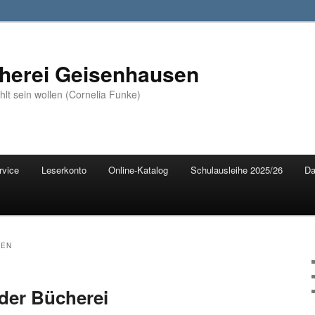
erei Geisenhausen
ählt sein wollen (Cornelia Funke)
rvice
Leserkonto
Online-Katalog
Schulausleihe 2025/26
Da
TEN
der Bücherei