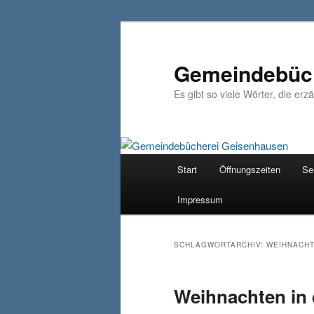
Zum
Zum
primären
sekundären
Inhalt
Inhalt
Gemeindebüch
springen
springen
Es gibt so viele Wörter, die erz
Hauptmenü
Start
Öffnungszeiten
Se
Impressum
SCHLAGWORTARCHIV:
WEIHNACH
Weihnachten in 