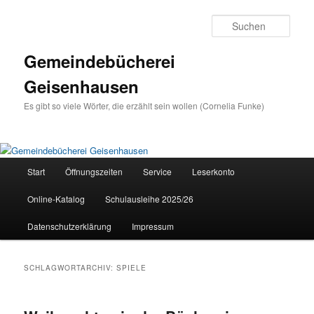
Zum
Zum
primären
sekundären
Such
Inhalt
Inhalt
springen
springen
Gemeindebücherei
Geisenhausen
Es gibt so viele Wörter, die erzählt sein wollen (Cornelia Funke)
Hauptmenü
Start
Öffnungszeiten
Service
Leserkonto
Online-Katalog
Schulausleihe 2025/26
Datenschutzerklärung
Impressum
SCHLAGWORTARCHIV:
SPIELE