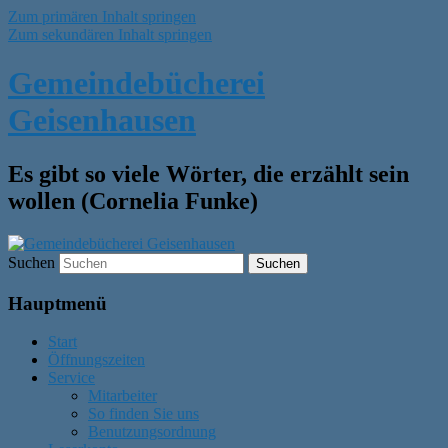
Zum primären Inhalt springen
Zum sekundären Inhalt springen
Gemeindebücherei
Geisenhausen
Es gibt so viele Wörter, die erzählt sein
wollen (Cornelia Funke)
Suchen
Hauptmenü
Start
Öffnungszeiten
Service
Mitarbeiter
So finden Sie uns
Benutzungsordnung